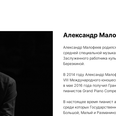
Александр Мал
Александр Малофеев родился 
средней специальной музыка
Заслуженного работника кул
Березкиной.
В 2014 году Александр Малоф
VIII Международного юношеск
в мае 2016 года получил Гра
пианистов Grand Piano Compet
В настоящее время пианист а
среди которых Государствен
Большой, Малый и Рахманино