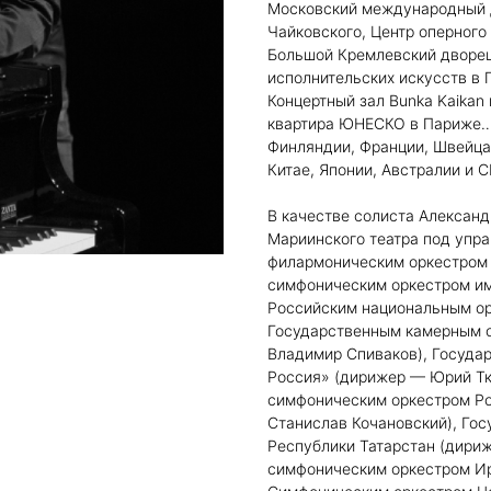
Московский международный Д
Чайковского, Центр оперного
Большой Кремлевский дворец
исполнительских искусств в 
Концертный зал Bunka Kaikan
квартира ЮНЕСКО в Париже… 
Финляндии, Франции, Швейцар
Китае, Японии, Австралии и 
В качестве солиста Алексан
Мариинского театра под упр
филармоническим оркестром 
симфоническим оркестром им
Российским национальным ор
Государственным камерным 
Владимир Спиваков), Госуда
Россия» (дирижер — Юрий Тк
симфоническим оркестром Ро
Станислав Кочановский), Го
Республики Татарстан (дири
симфоническим оркестром И