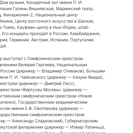
ом музыки, Концертный зал имени П. И.
 пения Галины Вишневской, Мариинский театр,
, Филармония-2, Национальный центр
Пекине, Центр восточного искусства в Шанхае,
 в Токио, Кауфман-центр в Нью-Йорке, штаб-
Его концерты проходят в России, Азербайджане,
ии, Германии, Австрии, Испании, Португалии,
США.
др выступал с Симфоническим оркестром
авлением Валерия Гергиева, Национальным
России (дирижер — Владимир Спиваков), Большим
ени П. И. Чайковского (дирижер — Казуки Ямада),
кестром (дирижер — Дмитрий Лисс),
оркестром «Виртуозы Москвы» (дирижер —
рственным симфоническим оркестром «Новая
аченко), Государственным академическим
ссии имени Е.Ф. Светланова (дирижер —
сударственным симфоническим оркестром
жер — Александр Сладковский), Губернаторским
ркутской филармонии (дирижер — Илмар Лапиньш),