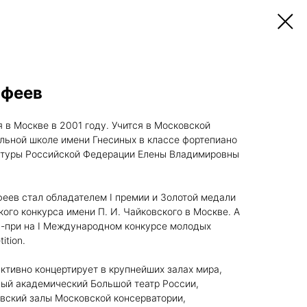
офеев
в Москве в 2001 году. Учится в Московской
льной школе имени Гнесиных в классе фортепиано
ьтуры Российской Федерации Елены Владимировны
еев стал обладателем I премии и Золотой медали
ого конкурса имени П. И. Чайковского в Москве. А
н-при на I Международном конкурсе молодых
ition.
ктивно концертирует в крупнейших залах мира,
ный академический Большой театр России,
вский залы Московской консерватории,